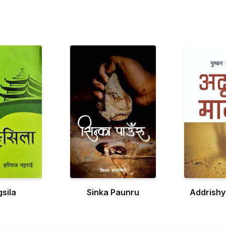
sila
Sinka Paunru
Addrish