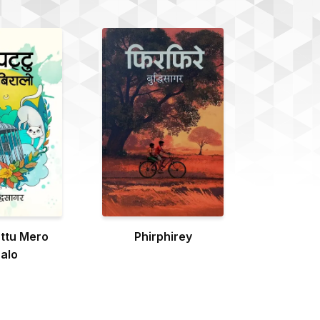
ttu Mero
Phirphirey
ralo