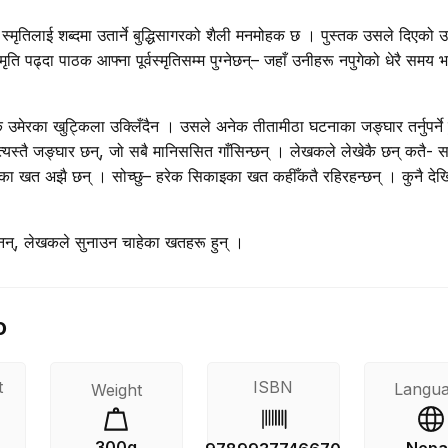
्मृतिलाई शब्दमा उतार्ने बुद्धिसागरको शैली मनमोहक छ । पुस्तक उसले दिएको उ
्मृति पढ्दा पाठक आफ्ना पूर्वस्मृतिसम्म पुग्नेछन्– जहाँ उनीहरू नपुगेको धेरै समय
ै उमेरका खुट्किला उक्लिँदैन । उसले अनेक तीतामीठा घटनाका जङ्घार तर्नुपर्ने 
्यस्तै जङ्घार छन्, जो सबै मानिससित गाँसिन्छन् । लेखकले लेखेकै छन् कतै-
ेका खत अझै छन् । सोच्छु– हरेक सिकाइका खत कहीँकतै रहिरहन्छन् । कुनै देखि
ोइनन्, लेखकले सुनाउन चाहेका खतहरू हुन् ।
o
t
ISBN
Langu
Weight
300g
Nepal