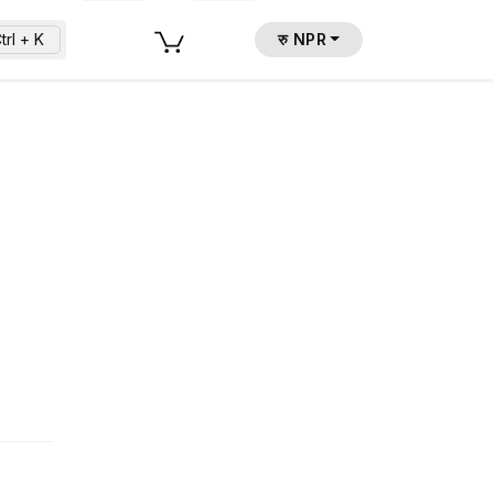
trl + K
रु NPR