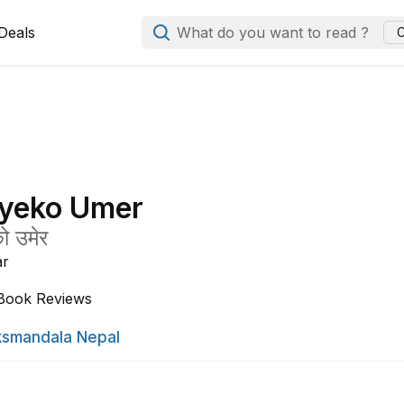
Deals
What do you want to read ?
C
iyeko Umer
ो उमेर
ar
Book Reviews
smandala Nepal