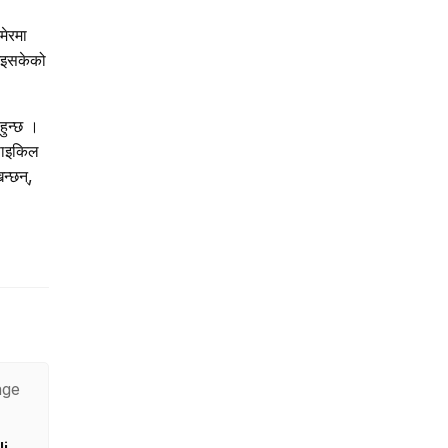
मेरमा
 भइसकेको
हुन्छ ।
 साइकिल
न्छन्,
age
i