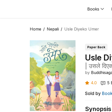
Books
Home
Nepali
Usle Diyeko Umer
Paper Back
Usle D
|
उसले दिएक
by
Buddhisag
4.0
5
Sold by
Book
Synopsis