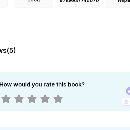
s
9789937746670
ws
(
5
)
How would you rate this book?