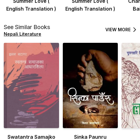
Summer Love (
Summer Love (
Cham
English Translation )
English Translation )
Ba
See Similar Books
VIEW MORE
Nepali Literature
Swatantra Samajko
Sinka Paunru