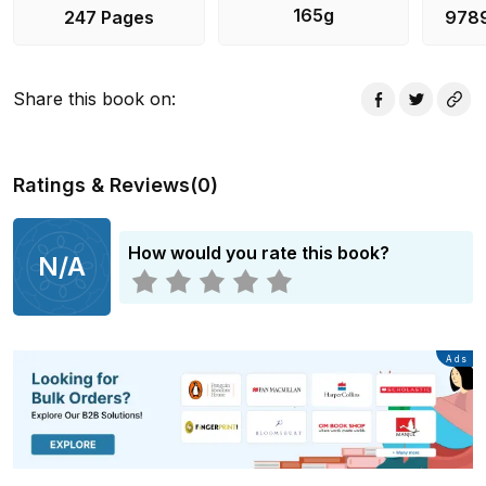
165g
247 Pages
978
Share this book on
:
Ratings & Reviews
(
0
)
How would you rate this book?
N/A
Advertisement
Ads