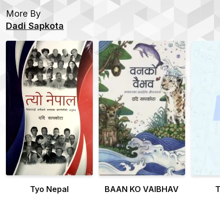
More By
Dadi Sapkota
Tyo Nepal
BAAN KO VAIBHAV
T