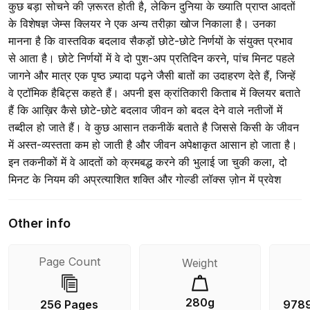
कुछ बड़ा सोचने की ज़रूरत होती है, लेकिन दुनिया के ख्याति प्राप्त आदतों
के विशेषज्ञ जेम्स क्लियर ने एक अन्य तरीक़ा खोज निकाला है। उनका
मानना है कि वास्तविक बदलाव सैकड़ों छोटे-छोटे निर्णयों के संयुक्त प्रभाव
से आता है। छोटे निर्णयों में वे दो पुश-अप प्रतिदिन करने, पांच मिनट पहले
जागने और मात्र एक पृष्ठ ज़्यादा पढ़ने जैसी बातों का उदाहरण देते हैं, जिन्हें
वे एटॉमिक हैबिट्स कहते हैं। अपनी इस क्रांतिकारी किताब में क्लियर बताते
हैं कि आख़िर कैसे छोटे-छोटे बदलाव जीवन को बदल देने वाले नतीजों में
तब्दील हो जाते हैं। वे कुछ आसान तकनीकें बताते है जिससे किसी के जीवन
में अस्त-व्यस्तता कम हो जाती है और जीवन अपेक्षाकृत आसान हो जाता है।
इन तकनीकों में वे आदतों को क्रमबद्ध करने की भुलाई जा चुकी कला, दो
मिनट के नियम की अप्रत्याशित शक्ति और गोल्डी लॉक्स ज़ोन में प्रवेश
करने की तरकीब का उल्लेख करते हैं। आधुनिक मनोविज्ञान और न्यूरोसाइंस
के गहन शोध के आधार पर वे व्याख्या करते हैं कि ये छोटे बदलाव क्यों मायने
Other info
रखते हैं। साथ ही वे उन ओलिंपिक स्वर्ण पदक विजेताओं, शीर्ष सीईओ और
विख्यात वैज्ञानिकों की प्रेरक कहानियां भी बताते हैं, जिन्होंने उत्पादक,
Page Count
Weight
उत्प्रेरित और प्रसन्न बने रहने के लिए छोटी आदतों के विज्ञान को अपनाया
है।
280g
256 Pages
978