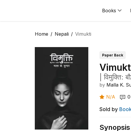
Books
Home
Nepali
Vimukti
Paper Back
Vimukt
|
विमुक्ति: 
by
Malla K. S
N/A
0
Sold by
Book
Synopsis