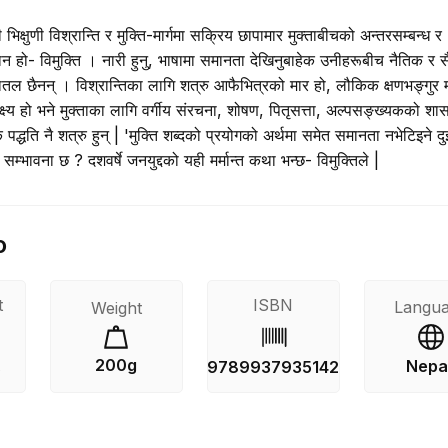
की भिक्षुणी विश्रान्ति र मुक्ति-मार्गमा सक्रिय छापामार मुक्ताबीचको अन्तरसम्बन्ध र
्यान हो- विमुक्ति । नारी हुनु, भाषामा समानता देखिनुबाहेक उनीहरूबीच नैतिक र सै
ल छैनन् । विश्रान्तिका लागि शत्रु आफैभित्रको मार हो, लौकिक क्षणभङ्गुर 
 लक्ष्य हो भने मुक्ताका लागि वर्गीय संरचना, शोषण, पितृसत्ता, अल्पसङ्ख्यकको श
द्धति नै शत्रु हुन् | 'मुक्ति शब्दको प्रयोगको अर्थमा समेत समानता नभेटिइने द
म्भावना छ ? दशवर्षे जनयुद्दको यही मर्मान्त कथा भन्छ- विमुक्तिले |
o
t
ISBN
Langu
Weight
200g
Nepal
s
9789937935142