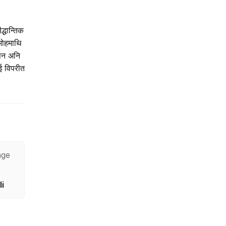
द्धान्तिक
मोहमाथि
ासन अनि
ुई विपरीत
age
i