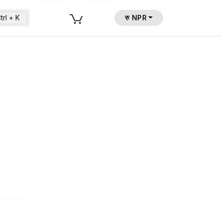
trl + K
रु NPR