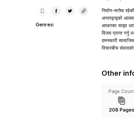
निर्वाण-मार्गमा रहे
अन्तरद्वन्द्वको आख
Genres
:
आधारका साझा धरात
विजय प्राप्त गर्नु
दमनकारी सामाजिक प
विचारबीच संवादको स
Other inf
Page Coun
208 Page