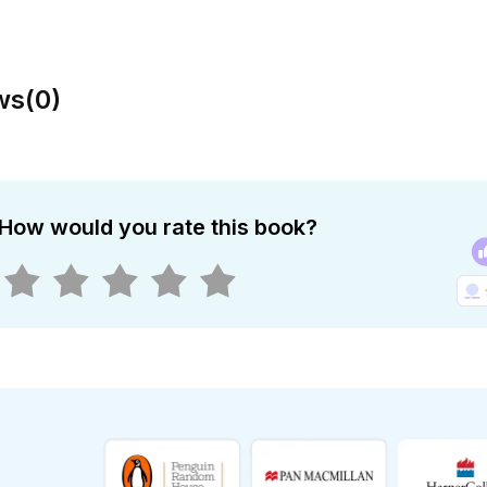
ws
(
0
)
How would you rate this book?