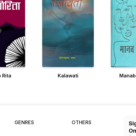
 Rita
Kalawati
Manab
GENRES
OTHERS
Si
On