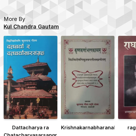
More By
Kul Chandra Gautam
Dattacharya ra
Krishnakarnabharanakavyam
rag
Chatacharyasarsangraha